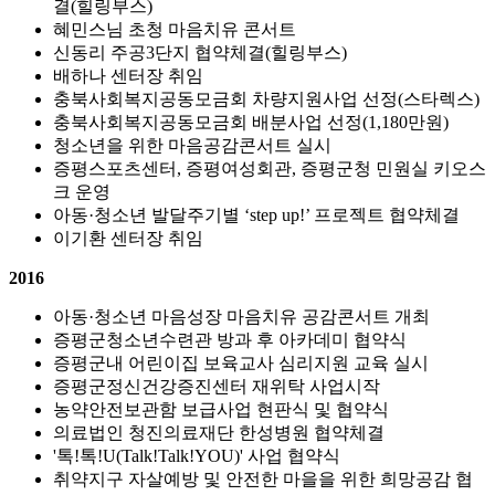
결(힐링부스)
혜민스님 초청 마음치유 콘서트
신동리 주공3단지 협약체결(힐링부스)
배하나 센터장 취임
충북사회복지공동모금회 차량지원사업 선정(스타렉스)
충북사회복지공동모금회 배분사업 선정(1,180만원)
청소년을 위한 마음공감콘서트 실시
증평스포츠센터, 증평여성회관, 증평군청 민원실 키오스
크 운영
아동·청소년 발달주기별 ‘step up!’ 프로젝트 협약체결
이기환 센터장 취임
2016
아동·청소년 마음성장 마음치유 공감콘서트 개최
증평군청소년수련관 방과 후 아카데미 협약식
증평군내 어린이집 보육교사 심리지원 교육 실시
증평군정신건강증진센터 재위탁 사업시작
농약안전보관함 보급사업 현판식 및 협약식
의료법인 청진의료재단 한성병원 협약체결
'톡!톡!U(Talk!Talk!YOU)' 사업 협약식
취약지구 자살예방 및 안전한 마을을 위한 희망공감 협