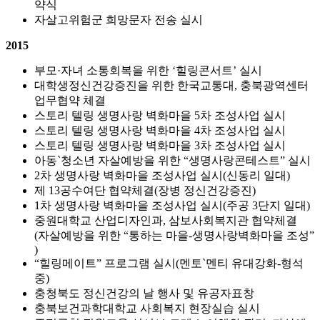
약식
자살고위험군 희망문자 전송 실시
2015
부모·자녀 소통회복을 위한 ‘힐링콘서트’ 실시
대학생정신건강증진을 위한 한국교통대, 충북광역센터
업무협약 체결
스토리 텔링 생명사랑 벽화마을 5차 조성사업 실시
스토리 텔링 생명사랑 벽화마을 4차 조성사업 실시
스토리 텔링 생명사랑 벽화마을 3차 조성사업 실시
아동`청소년 자살예방을 위한 “생명사랑콘테스트” 실시
2차 생명사랑 벽화마을 조성사업 실시(신동리 일대)
제 13공수여단 협약체결(장병 정신건강증진)
1차 생명사랑 벽화마을 조성사업 실시(주공 3단지 일대)
중원대학교 산업디자인과, 삼보사회복지관 협약체결
(자살예방을 위한 “통하는 마을-생명사랑벽화마을 조성”
)
“힐링메이트” 프로그램 실시(멘토`멘티 유대강화-형석
중)
충청북도 정신건강의 날 행사 및 유공자표창
충북보건과학대학교 사회복지 현장실습 실시