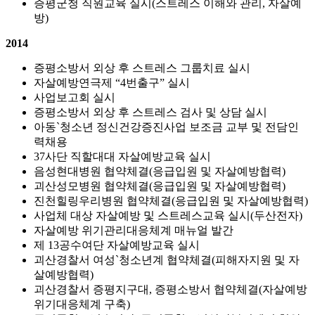
증평군청 직원교육 실시(스트레스 이해와 관리, 자살예
방)
2014
증평소방서 외상 후 스트레스 그룹치료 실시
자살예방연극제 “4번출구” 실시
사업보고회 실시
증평소방서 외상 후 스트레스 검사 및 상담 실시
아동`청소년 정신건강증진사업 보조금 교부 및 전담인
력채용
37사단 직할대대 자살예방교육 실시
음성현대병원 협약체결(응급입원 및 자살예방협력)
괴산성모병원 협약체결(응급입원 및 자살예방협력)
진천힐링우리병원 협약체결(응급입원 및 자살예방협력)
사업체 대상 자살예방 및 스트레스교육 실시(두산전자)
자살예방 위기관리대응체계 매뉴얼 발간
제 13공수여단 자살예방교육 실시
괴산경찰서 여성`청소년계 협약체결(피해자지원 및 자
살예방협력)
괴산경찰서 증평지구대, 증평소방서 협약체결(자살예방
위기대응체계 구축)